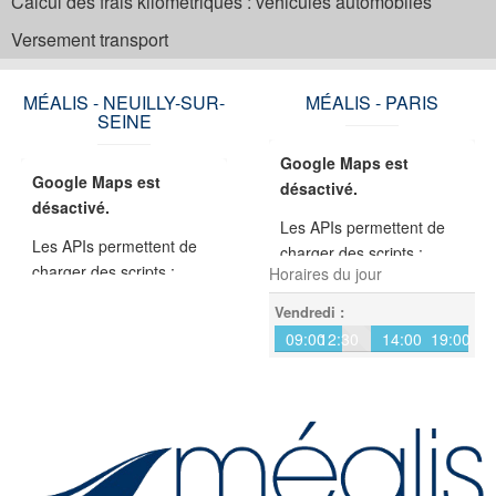
Calcul des frais kilométriques : véhicules automobiles
Versement transport
MÉALIS - NEUILLY-SUR-
MÉALIS - PARIS
SEINE
Google Maps est
Google Maps est
désactivé.
désactivé.
Les APIs permettent de
Les APIs permettent de
charger des scripts :
charger des scripts :
Horaires du jour
géolocalisation, moteurs
géolocalisation, moteurs
de recherche, traductions,
Vendredi :
de recherche, traductions,
...
09:00
12:30
14:00
19:00
...
En autorisant ces services
En autorisant ces services
tiers, vous acceptez le
tiers, vous acceptez le
dépôt et la lecture de
dépôt et la lecture de
cookies et l'utilisation de
cookies et l'utilisation de
technologies de suivi
technologies de suivi
nécessaires à leur bon