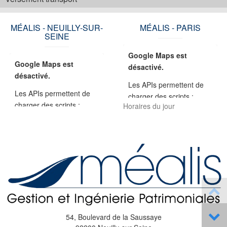
MÉALIS - NEUILLY-SUR-
MÉALIS - PARIS
SEINE
Google Maps est
Google Maps est
désactivé.
désactivé.
Les APIs permettent de
Les APIs permettent de
charger des scripts :
charger des scripts :
Horaires du jour
géolocalisation, moteurs
géolocalisation, moteurs
de recherche, traductions,
de recherche, traductions,
...
...
En autorisant ces services
En autorisant ces services
tiers, vous acceptez le
tiers, vous acceptez le
dépôt et la lecture de
dépôt et la lecture de
cookies et l'utilisation de
cookies et l'utilisation de
technologies de suivi
technologies de suivi
nécessaires à leur bon
nécessaires à leur bon
Previous
Next
fonctionnement.
54, Boulevard de la Saussaye
fonctionnement.