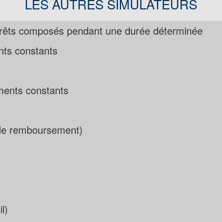
LES AUTRES SIMULATEURS
ntérêts composés pendant une durée déterminée
nts constants
ments constants
é de remboursement)
l)